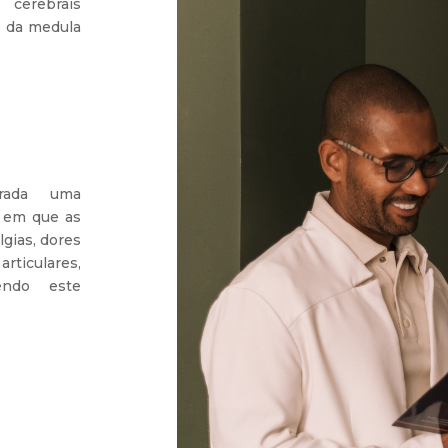
s cerebrais
s da medula
rada uma
, em que as
lgias, dores
rticulares,
endo este