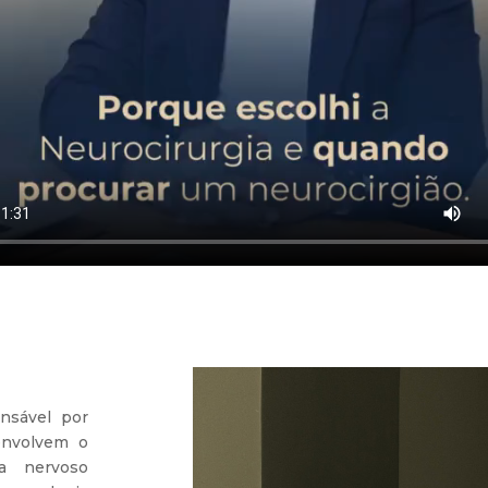
onsável por
envolvem o
a nervoso