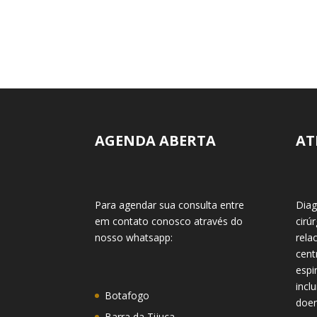
AGENDA ABERTA
AT
Para agendar sua consulta entre
Diag
em contato conosco através do
cirú
nosso whatsapp:
rela
cent
espi
incl
Botafogo
doen
Barra da Tijuca