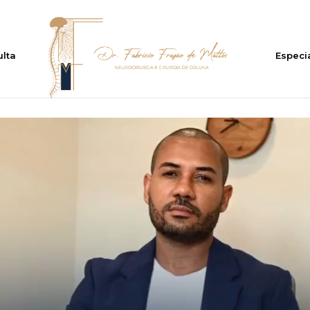
lta
Especi