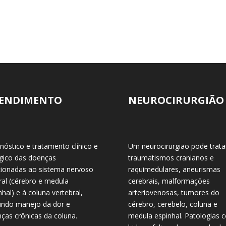
ENDIMENTO
NEUROCIRURGIÃO
nóstico e tratamento clínico e
Um neurocirurgião pode trata
rgico das doenças
traumatismos cranianos e
cionadas ao sistema nervoso
raquimedulares, aneurismas
ral (cérebro e medula
cerebrais, malformações
nhal) e à coluna vertebral,
arteriovenosas, tumores do
uindo manejo da dor e
cérebro, cerebelo, coluna e
ças crônicas da coluna.
medula espinhal. Patologias