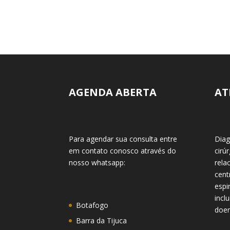
AGENDA ABERTA
AT
Para agendar sua consulta entre
Diag
em contato conosco através do
cirú
nosso whatsapp:
rela
cent
espi
incl
Botafogo
doen
Barra da Tijuca