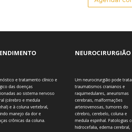
Agendar con
ENDIMENTO
NEUROCIRURGIÃO
nóstico e tratamento clínico e
Um neurocirurgião pode trata
rgico das doenças
traumatismos cranianos e
cionadas ao sistema nervoso
raquimedulares, aneurismas
ral (cérebro e medula
cerebrais, malformações
nhal) e à coluna vertebral,
arteriovenosas, tumores do
uindo manejo da dor e
cérebro, cerebelo, coluna e
ças crônicas da coluna.
medula espinhal. Patologias
hidrocefalia, edema cerebral,